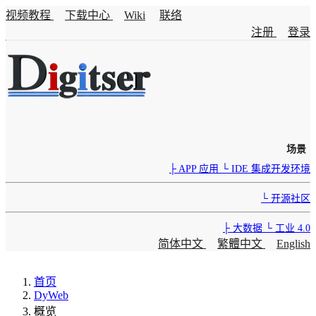
视频教程
下载中心
Wiki
联络
注册
登录
场景
├ APP 应用
└ IDE 集成开发环境
└ 开源社区
├ 大数据
└ 工业 4.0
简体中文
繁體中文
English
首页
DyWeb
概览