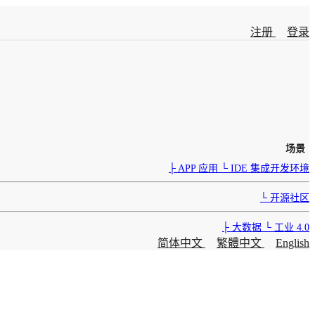
注册
登录
场景
├ APP 应用
└ IDE 集成开发环境
└ 开源社区
├ 大数据
└ 工业 4.0
简体中文
繁體中文
English